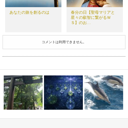
あなたの旅を創るのは
春分の日【聖母マリアと
星々の叡智に繋がるＷ
Ｓ】のお…
コメントは利用できません。