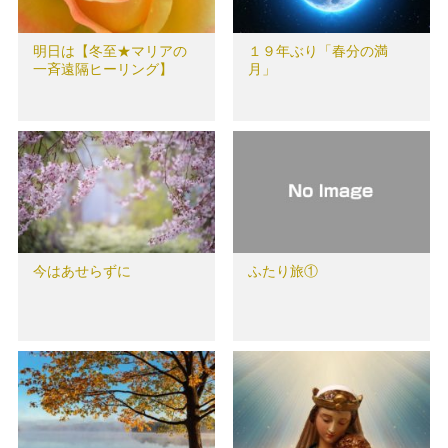
明日は【冬至★マリアの
１９年ぶり「春分の満
一斉遠隔ヒーリング】
月」
今はあせらずに
ふたり旅①