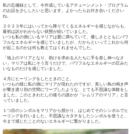
私の忘備録として、今作成しているアチューンメント・プログラム
のお話を少ししたいと思います。よかったらお付き合いください
ね。
２０２３年にはいってから降りてくるエネルギーを感じながらも、
最初は訳がわからない状態が続いていました。
いつも私の側にいるマリアは愛に満ちていて、優しさとともにパワ
フルなエネルギーを感じていましたが、だからといってこれから何
が起こるのかは何も教えてはくれませんでした。
「地上のマリアとなり、助けを求める人たちに手を差し伸べなさ
い」マリアは私にそう言うだけで、パワフルなエネルギーの圧みた
いなものだけを感じていました。
４月にヒーリングをしたときのこと。
いつもの様に私の側にマリアが現れたのですが、美しい鳥の鳴き声
が響き渡り別の空間にワープしたような、とても不思議な体験をし
ました。このときわたしの後ろの誰かが「レムリアのマリア」と言
っていました。
１つ目のシンボルをマリアから授かり、はじめてそのシンボルでヒ
ーリングを行いました。不思議なカタチをしたシンボルを使うと、
今まで感じたことのないエネルギーに繋がりました。