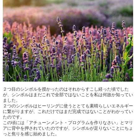
２つ目のシンボルを授かったのはそれからすこし経った頃でした
が、シンボルはまだこれで全部ではないことを私は何故か知ってい
ました。
２つのシンボルはヒーリングに使うととても素晴らしいエネルギー
に繋がりますが、これだけではまだ完成ではないことがわかってい
たのです。
この頃には「アチューンメント・プログラムを作りなさい」とマリ
アに背中を押されていたのですが、シンボルが足りないことにちょ
っと焦りを感じ始めました。