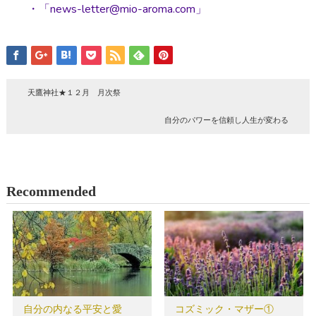
・「news-letter@mio-aroma.com」
天鷹神社★１２月 月次祭
自分のパワーを信頼し人生が変わる
Recommended
自分の内なる平安と愛
コズミック・マザー①