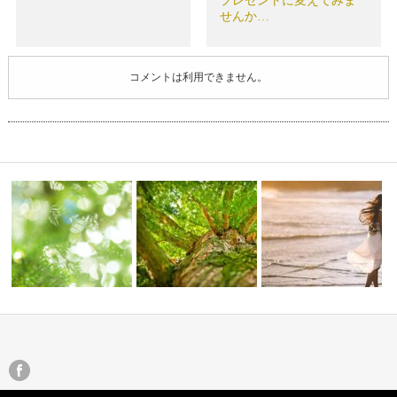
プレゼントに変えてみま
せんか…
コメントは利用できません。
ュー≫ブル
大天使サンダルフォンと大天使
お試し★レイキヒーリング
ラジエル（エ…
今を生きるエッセンス