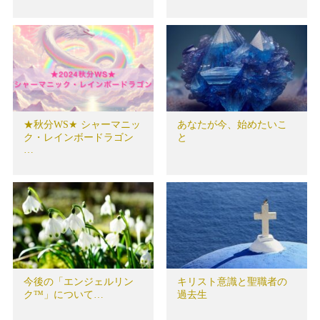
★秋分WS★ シャーマニッ
あなたが今、始めたいこ
ク・レインボードラゴン
と
…
今後の「エンジェルリン
キリスト意識と聖職者の
ク™」について…
過去生