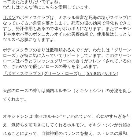
ってあたたまりたいですよね。
わたしはそんな時にこちらを愛用しています。
サボン
のボディスクラブは、ミネラル豊富な死海の塩がスクラブに
なっていて古い角質を落とします。死海の塩の効果で浄化もできま
すし、発汗作用もあるので体がポカポカになります。またアーモン
ドやホホバ等のボタニカルオイルの美容効果で、使用後はしっとり
ツルスベお肌になりますよ。
ボディスクラブの香りは数種類あるんですが、わたしは「グリーン
ローズ」が特に気に入っていてリピートしています。このグリーン
ローズはバラとフレッシュグリーンの香りがブレンドされているの
で、さわやかで優しいローズの香りを楽しめます。
『ボディスクラブ S (グリーン・ローズ)』 | SABON (サボン)
天然のローズの香りは脳内ホルモン（オキシトシン）の分泌を促し
てくれます。
オキシトシンは”幸せホルモン”といわれていて、心にやすらぎを与
え、気持ちを前向きにしてくれるホルモン。オキシトシンが分泌さ
れることによって、自律神経のバランスを整え、ストレスの緩和、