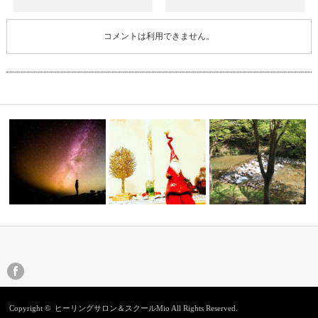
コメントは利用できません。
今年最後の新月＆金星が一番輝
宇宙から降りてきた羅針盤
く日に
白山中居神社②
Copyright ©
ヒーリングサロン＆スクールMio
All Rights Reserved.