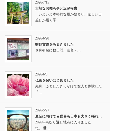
2026/7/15
大切なお知らせと近況報告
いよいよ本格的な夏が始まり、眩しい日
差しが届く季…
2026/6/20
熊野古道をあるきました
６月初旬に数日間、奈良・…
2026/6/6
仏画を習いはじめました
先月、ふとしたきっかけで友人と体験した
「…
2026/5/27
夏至に向けて★世界も日本も大きく揺れ…
2026年も折り返し地点に入りました
ね。 世…