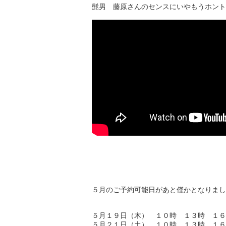
髭男 藤原さんのセンスにいやもうホント
５月のご予約可能日があと僅かとなりまし
５月１９日（木） １０時 １３時 １６
５月２１日（土） １０時 １３時 １６