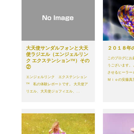
大天使サンダルフォンと大天
２０１８年
使ラジエル（エンジェルリン
このブログにお
ク エクステンション™）その
うございます。
②
させるヒーラー
エンジェルリンク エクステンション
Ｍｉｏの安藤真
™ 私の体験レポートです。 大天使ア
リエル、大天使ジョフィエル、…