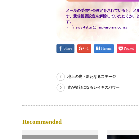
メールの受信拒否設定をされていると、メ
す。受信拒否設定を解除していただくか、
す。
・「news-letter@mio-aroma.com」
Share
+1
Hatena
Pocket
地上の光・新たなるステージ
皆が笑顔になるレイキのパワー
Recommended