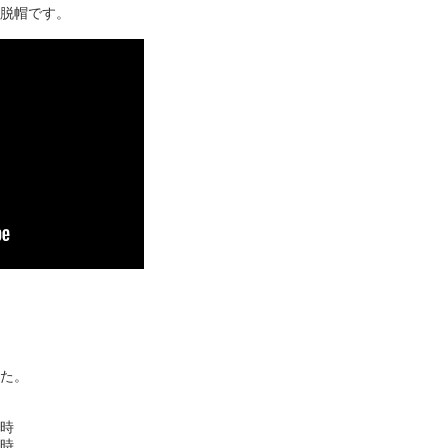
脱帽です。
た。
時
時