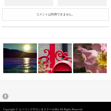
コメントは利用できません。
古代ケルトの過去生と大きな樹
クリスタルSHOP☆問い合わせ
その②】
木
フォームの…
あなたなら大丈夫
Copyright ©
ヒーリングサロン＆スクールMio
All Rights Reserved.