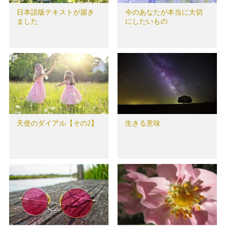
日本語版テキストが届き
今のあなたが本当に大切
ました
にしたいもの
天使のダイアル【その2】
生きる意味