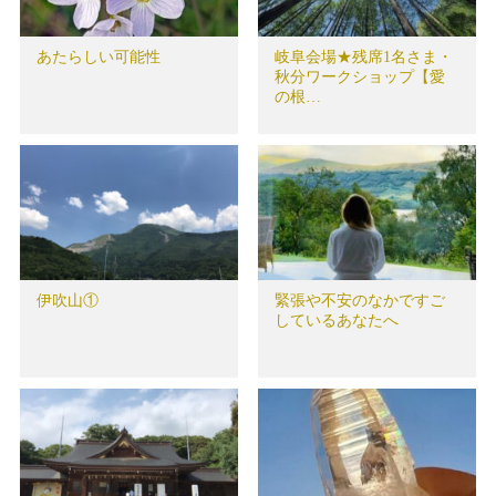
あたらしい可能性
岐阜会場★残席1名さま・
秋分ワークショップ【愛
の根…
伊吹山①
緊張や不安のなかですご
しているあなたへ